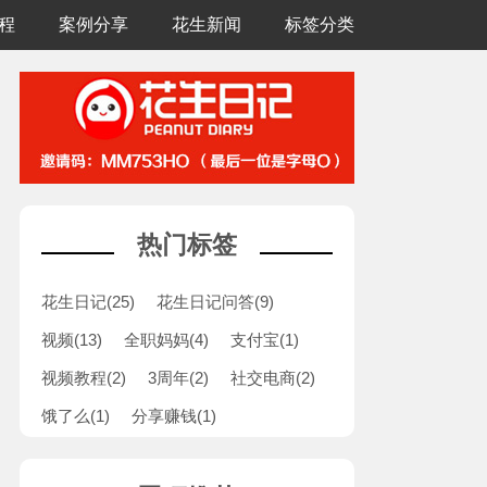
程
案例分享
花生新闻
标签分类
热门标签
花生日记(
25
)
花生日记问答(
9
)
视频(
13
)
全职妈妈(
4
)
支付宝(
1
)
视频教程(
2
)
3周年(
2
)
社交电商(
2
)
饿了么(
1
)
分享赚钱(
1
)