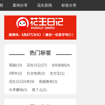
程
案例分享
花生新闻
标签分类
热门标签
视频(
13
)
花生日记(
27
)
全职妈妈(
4
)
3周年(
2
)
社交电商(
2
)
支付宝(
1
)
花生日记问答(
9
)
视频教程(
2
)
分享赚钱(
1
)
饿了么(
1
)